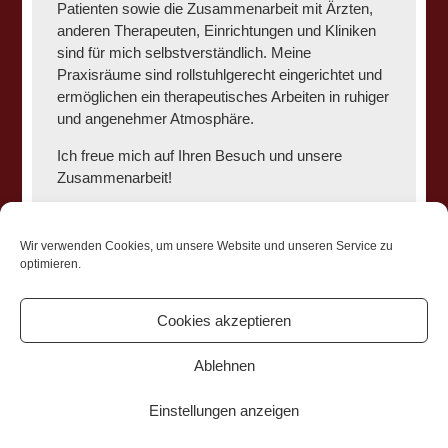
Patienten sowie die Zusammenarbeit mit Ärzten,
anderen Therapeuten, Einrichtungen und Kliniken
sind für mich selbstverständlich. Meine
Praxisräume sind rollstuhlgerecht eingerichtet und
ermöglichen ein therapeutisches Arbeiten in ruhiger
und angenehmer Atmosphäre.
Ich freue mich auf Ihren Besuch und unsere
Zusammenarbeit!
Anne Schumacher
Wir verwenden Cookies, um unsere Website und unseren Service zu
optimieren.
mundart. Praxis für Sprach-, Sprech-, Stimm- und
Cookies akzeptieren
Schlucktherapie I Dürener Straße 340 I 50935 Köln I
Impressum
I
Datenschutz
I
Cookie-Richtlinie (EU)
Ablehnen
Einstellungen anzeigen