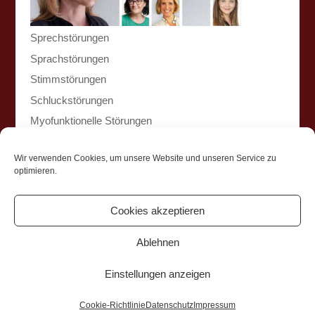
Sprechstörungen
Sprachstörungen
Stimmstörungen
Schluckstörungen
Myofunktionelle Störungen
Lese-Rechtschreibschwäche / Legasthenie / Dyslexie
Wir verwenden Cookies, um unsere Website und unseren Service zu
optimieren.
mundart. Praxis für Sprach-, Sprech-, Stimm- und
Cookies akzeptieren
Schlucktherapie I Dürener Straße 340 I 50935 Köln I
Impressum
I
Datenschutz
I
Cookie-Richtlinie (EU)
Ablehnen
Einstellungen anzeigen
Cookie-Richtlinie
Datenschutz
Impressum